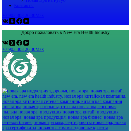
Новая Эра на Рутуб
Контакты
+7 903 308 26 30
Max
Добро пожаловать в New Era Health Industry
+7 903 308 26 30
Max