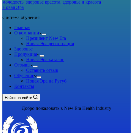
Новая Эра
Система обучения
Главная
О компании
Президент New Era
Новая Эра регистрация
Здоровье
Продукция
Новая Эра каталог
Отзывы
Оставить отзыв
Обучение
Новая Эра на Рутуб
Контакты
Найти на сайте
Добро пожаловать в New Era Health Industry