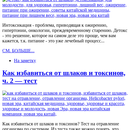
Интоксикация - проблема, приводящая к ожирению,
гипертонии, онкологии, преждевременному старению. Детокс
- это решение, которое на самом деле это проще, чем вам
кажется, т.к. питание - это уже лечебный процесс...
Как
СМ. БОЛЬШЕ...
избавиться
На заметку
от
шлаков
и
Как избавиться от шлаков и токсинов,
токсинов,
ч. 2 — тест
ч.
3
—
детокс
Как избавиться от шлаков и токсинов? Тест на отравление
организма по системам. Из теста также можно понять, что