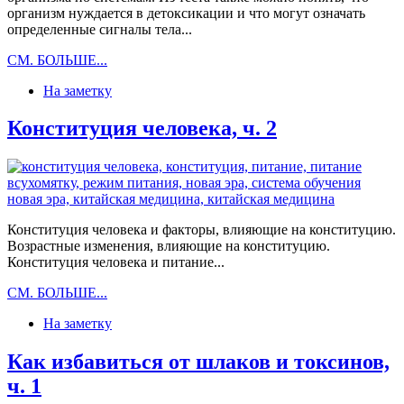
организм нуждается в детоксикации и что могут означать
определенные сигналы тела...
Как
СМ. БОЛЬШЕ...
избавиться
На заметку
от
шлаков
и
Конституция человека, ч. 2
токсинов,
ч.
2
—
тест
Конституция человека и факторы, влияющие на конституцию.
Возрастные изменения, влияющие на конституцию.
Конституция человека и питание...
Конституция
СМ. БОЛЬШЕ...
человека,
На заметку
ч.
2
Как избавиться от шлаков и токсинов,
ч. 1