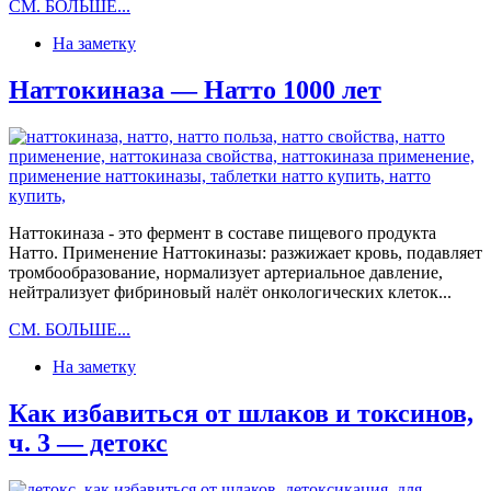
Конституция
СМ. БОЛЬШЕ...
человека,
На заметку
ч.
3
—
Наттокиназа — Натто 1000 лет
здоровая
конституция
Наттокиназа - это фермент в составе пищевого продукта
Натто. Применение Наттокиназы: разжижает кровь, подавляет
тромбообразование, нормализует артериальное давление,
нейтрализует фибриновый налёт онкологических клеток...
Наттокиназа
СМ. БОЛЬШЕ...
—
На заметку
Натто
1000
лет
Как избавиться от шлаков и токсинов,
ч. 3 — детокс