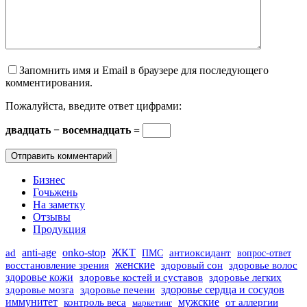
Запомнить имя и Email в браузере для последующего
комментирования.
Пожалуйста, введите ответ цифрами:
двадцать − восемнадцать =
Отправить комментарий
Бизнес
Гочьжень
На заметку
Отзывы
Продукция
ad
anti-age
onko-stop
ЖКТ
ПМС
антиоксидант
вопрос-ответ
женские
восстановление зрения
здоровый сон
здоровье волос
здоровье кожи
здоровье костей и суставов
здоровье легких
здоровье мозга
здоровье печени
здоровье сердца и сосудов
иммунитет
контроль веса
мужские
от аллергии
маркетинг