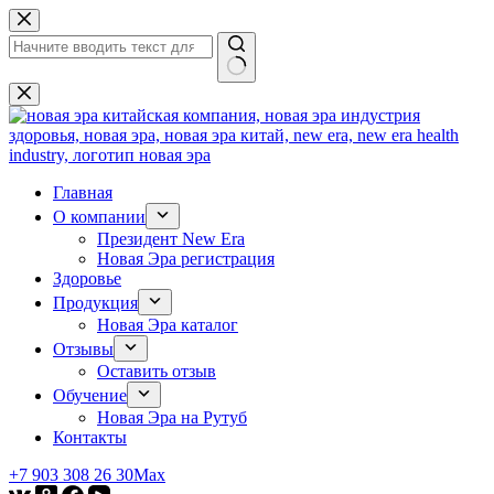
Перейти
к
сути
Ничего
не
найдено
Главная
О компании
Президент New Era
Новая Эра регистрация
Здоровье
Продукция
Новая Эра каталог
Отзывы
Оставить отзыв
Обучение
Новая Эра на Рутуб
Контакты
+7 903 308 26 30
Max