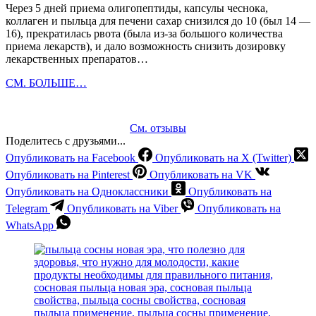
Через 5 дней приема олигопептиды, капсулы чеснока,
коллаген и пыльца для печени сахар снизился до 10 (был 14 —
16), прекратилась рвота (была из-за большого количества
приема лекарств), и дало возможность снизить дозировку
лекарственных препаратов…
Высокое
СМ. БОЛЬШЕ…
давление
и
сахарный
См. отзывы
диабет
Поделитесь с друзьями...
Опубликовать на Facebook
Опубликовать на X (Twitter)
Опубликовать на Pinterest
Опубликовать на VK
Опубликовать на Одноклассники
Опубликовать на
Telegram
Опубликовать на Viber
Опубликовать на
WhatsApp