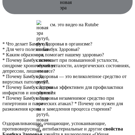
cм. это видео на Rutube
* Что делает Бамбук Здоровья в организме?
* Для чего полезен Бамбук Здоровья?
* Каким образом он помогает нашему здоровью?
* Почему Бамбук помогает при повышенной усталости,
синдроме хронической усталости, аллергических состояниях,
депрессии, лишнем весе?
* Почему Бамбук Здоровья — это великолепное средство от
вирусных патологий?
* Почему Бамбук Здоровья эффективен для профилактики
инфарктов и инсультов?
* Почему Бамбук Здоровья незаменимое средство при
гипертонии и панических атаках? * Почему он нужен для
разжижения крови и замедления процесса старения?
Оздоравливающие, очищающие, успокаивающие,
противовирусные, антибактериальные и другие
свойства
Бамбука Здоровья
узнайте в видеоролике «Общая