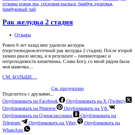
Рак желудка 2 стадия
Отзывы
Ровно 6 лет назад мне удалили желудок
(перстневидноклеточный рак желудка 2 стадия). После второй
химии рвало месяц, и в результате – пневмоторакс и
непроходимость кишечника. Слава Богу, со мной рядом была
моя мамочка…
Рак
СМ. БОЛЬШЕ…
желудка
2
См. продукцию
стадия
Поделитесь с друзьями...
Опубликовать на Facebook
Опубликовать на X (Twitter)
Опубликовать на Pinterest
Опубликовать на VK
Опубликовать на Одноклассники
Опубликовать на
Telegram
Опубликовать на Viber
Опубликовать на
WhatsApp