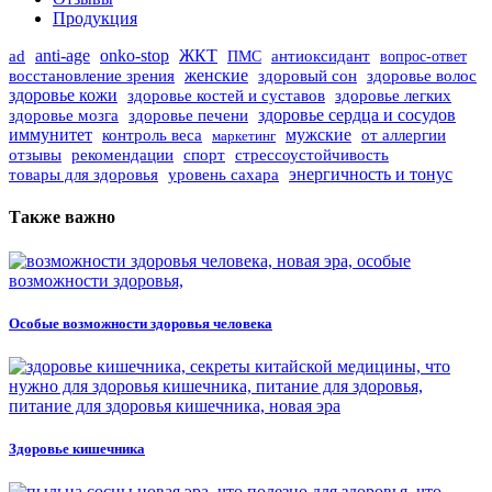
Продукция
ad
anti-age
onko-stop
ЖКТ
ПМС
антиоксидант
вопрос-ответ
женские
восстановление зрения
здоровый сон
здоровье волос
здоровье кожи
здоровье костей и суставов
здоровье легких
здоровье мозга
здоровье печени
здоровье сердца и сосудов
иммунитет
контроль веса
мужские
от аллергии
маркетинг
отзывы
рекомендации
спорт
стрессоустойчивость
уровень сахара
энергичность и тонус
товары для здоровья
Также важно
Особые возможности здоровья человека
Здоровье кишечника