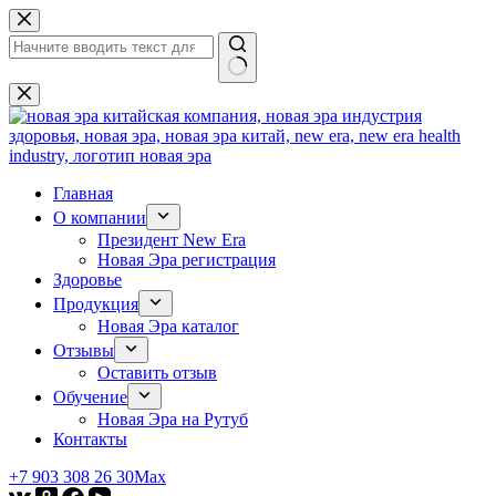
Перейти
к
сути
Ничего
не
найдено
Главная
О компании
Президент New Era
Новая Эра регистрация
Здоровье
Продукция
Новая Эра каталог
Отзывы
Оставить отзыв
Обучение
Новая Эра на Рутуб
Контакты
+7 903 308 26 30
Max