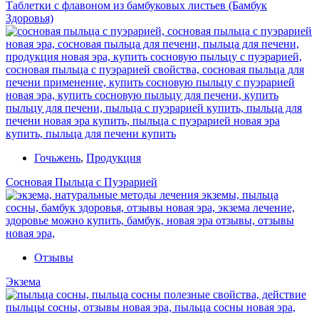
Таблетки с флавоном из бамбуковых листьев (Бамбук
Здоровья)
Гочьжень
,
Продукция
Сосновая Пыльца с Пуэрарией
Отзывы
Экзема