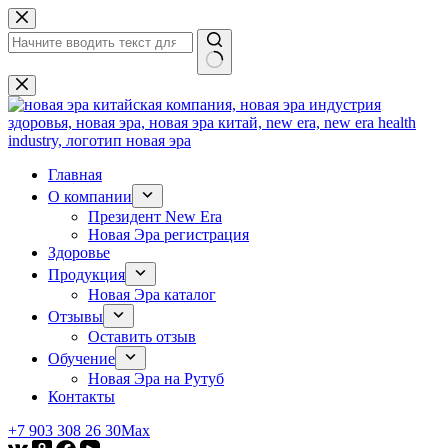
Перейти
к
сути
Ничего
не
найдено
Главная
О компании
Президент New Era
Новая Эра регистрация
Здоровье
Продукция
Новая Эра каталог
Отзывы
Оставить отзыв
Обучение
Новая Эра на Рутуб
Контакты
+7 903 308 26 30
Max