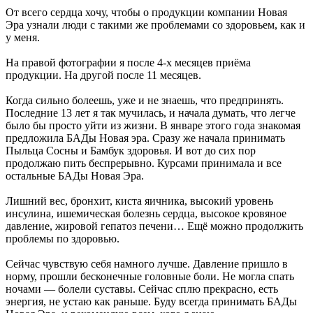
От всего сердца хочу, чтобы о продукции компании Новая
Эра узнали люди с такими же проблемами со здоровьем, как и
у меня.
На правой фотографии я после 4-х месяцев приёма
продукции. На другой после 11 месяцев.
Когда сильно болеешь, уже и не знаешь, что предпринять.
Последние 13 лет я так мучилась, и начала думать, что легче
было бы просто уйти из жизни. В январе этого года знакомая
предложила БАДы Новая эра. Сразу же начала принимать
Пыльца Сосны и Бамбук здоровья. И вот до сих пор
продолжаю пить беспрерывно. Курсами принимала и все
остальные БАДы Новая Эра.
Лишний вес, бронхит, киста яичника, высокий уровень
инсулина, ишемическая болезнь сердца, высокое кровяное
давление, жировой гепатоз печени… Ещё можно продолжить
проблемы по здоровью.
Сейчас чувствую себя намного лучше. Давление пришло в
норму, прошли бесконечные головные боли. Не могла спать
ночами — болели суставы. Сейчас сплю прекрасно, есть
энергия, не устаю как раньше. Буду всегда принимать БАДы