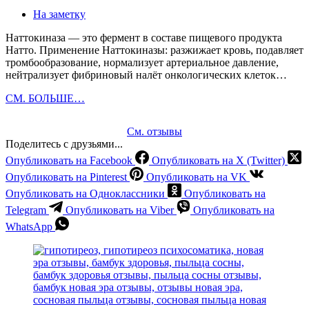
На заметку
Наттокиназа — это фермент в составе пищевого продукта
Натто. Применение Наттокиназы: разжижает кровь, подавляет
тромбообразование, нормализует артериальное давление,
нейтрализует фибриновый налёт онкологических клеток…
Наттокиназа
СМ. БОЛЬШЕ…
—
Натто
См. отзывы
1000
Поделитесь с друзьями...
лет
Опубликовать на Facebook
Опубликовать на X (Twitter)
Опубликовать на Pinterest
Опубликовать на VK
Опубликовать на Одноклассники
Опубликовать на
Telegram
Опубликовать на Viber
Опубликовать на
WhatsApp