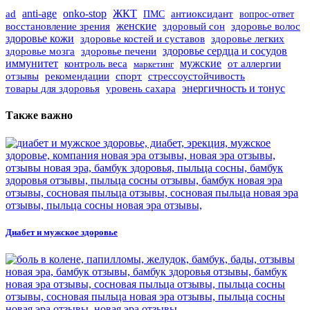
ad
anti-age
onko-stop
ЖКТ
ПМС
антиоксидант
вопрос-ответ
женские
восстановление зрения
здоровый сон
здоровье волос
здоровье кожи
здоровье костей и суставов
здоровье легких
здоровье мозга
здоровье печени
здоровье сердца и сосудов
иммунитет
контроль веса
мужские
от аллергии
маркетинг
отзывы
рекомендации
спорт
стрессоустойчивость
уровень сахара
энергичность и тонус
товары для здоровья
Также важно
Диабет и мужское здоровье