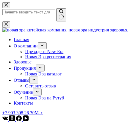
Перейти
к
сути
Ничего
не
найдено
Главная
О компании
Президент New Era
Новая Эра регистрация
Здоровье
Продукция
Новая Эра каталог
Отзывы
Оставить отзыв
Обучение
Новая Эра на Рутуб
Контакты
+7 903 308 26 30
Max