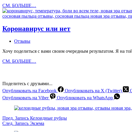
Сосновая
СМ. БОЛЬШЕ…
пыльца
с
коллагеном
и
Коронавирус или нет
глюконатом
цинка
Отзывы
Хочу поделиться с вами своим очередным результатом. Я на той 
Коронавирус
СМ. БОЛЬШЕ…
или
нет
Поделитесь с друзьями...
Опубликовать на Facebook
Опубликовать на X (Twitter)
Опубликовать на Viber
Опубликовать на WhatsApp
Пред.
Запись
Келоидные рубцы
След.
Запись
Экзема