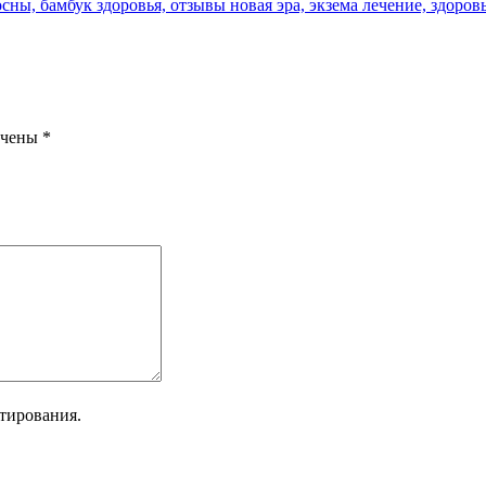
ечены
*
тирования.