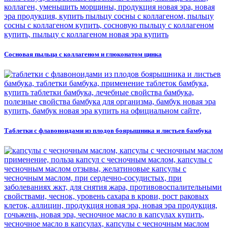
Сосновая пыльца с коллагеном и глюконатом цинка
Таблетки с флавоноидами из плодов боярышника и листьев бамбука