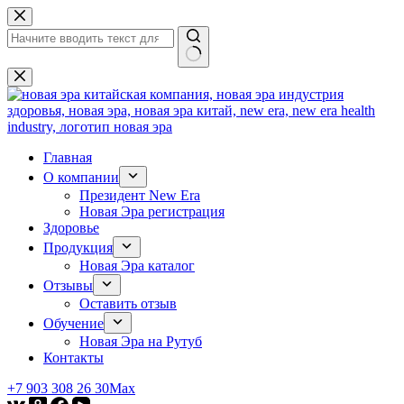
Перейти
к
сути
Ничего
не
найдено
Главная
О компании
Президент New Era
Новая Эра регистрация
Здоровье
Продукция
Новая Эра каталог
Отзывы
Оставить отзыв
Обучение
Новая Эра на Рутуб
Контакты
+7 903 308 26 30
Max