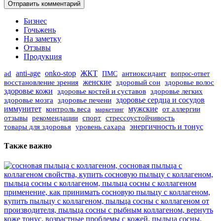
Отправить комментарий
Бизнес
Гочьжень
На заметку
Отзывы
Продукция
ad
anti-age
onko-stop
ЖКТ
ПМС
антиоксидант
вопрос-ответ
женские
восстановление зрения
здоровый сон
здоровье волос
здоровье кожи
здоровье костей и суставов
здоровье легких
здоровье мозга
здоровье печени
здоровье сердца и сосудов
иммунитет
контроль веса
мужские
от аллергии
маркетинг
отзывы
рекомендации
спорт
стрессоустойчивость
уровень сахара
энергичность и тонус
товары для здоровья
Также важно