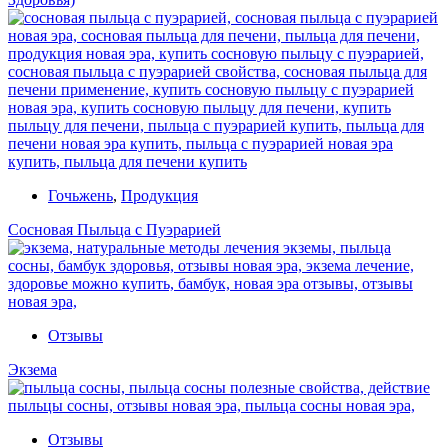
Гочьжень
,
Продукция
Сосновая Пыльца с Пуэрарией
Отзывы
Экзема
Отзывы